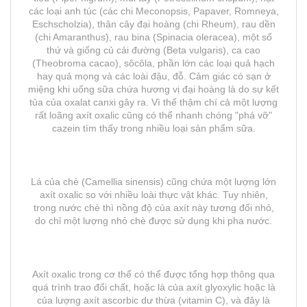
các loại anh túc (các chi Meconopsis, Papaver, Romneya,
Eschscholzia), thân cây đại hoàng (chi Rheum), rau dền
(chi Amaranthus), rau bina (Spinacia oleracea), một số
thứ và giống củ cải đường (Beta vulgaris), ca cao
(Theobroma cacao), sôcôla, phần lớn các loại quả hạch
hay quả mọng và các loài đậu, đỗ. Cảm giác có sạn ở
miệng khi uống sữa chứa hương vị đại hoàng là do sự kết
tủa của oxalat canxi gây ra. Vì thế thậm chí cả một lượng
rất loãng axít oxalic cũng có thể nhanh chóng "phá vỡ"
cazein tìm thấy trong nhiều loại sản phẩm sữa.
Lá của chè (Camellia sinensis) cũng chứa một lượng lớn
axít oxalic so với nhiều loài thực vật khác. Tuy nhiên,
trong nước chè thì nồng độ của axít này tương đối nhỏ,
do chỉ một lượng nhỏ chè được sử dụng khi pha nước.
Axít oxalic trong cơ thể có thể được tổng hợp thông qua
quá trình trao đổi chất, hoặc là của axít glyoxylic hoặc là
của lượng axít ascorbic dư thừa (vitamin C), và đây là