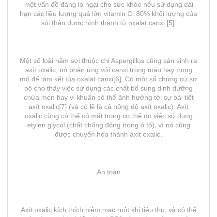
một vấn đề đáng lo ngại cho sức khỏe nếu sử dụng dài
hạn các liều lượng quá lớn vitamin C. 80% khối lượng của
sỏi thận được hình thành từ oxalat canxi [5].
Một số loài nấm sợi thuộc chi Aspergillus cũng sản sinh ra
axít oxalic, nó phản ứng với canxi trong máu hay trong
mô để làm kết tủa oxalat canxi[6]. Có một số chứng cứ sơ
bộ cho thấy việc sử dụng các chất bổ sung dinh dưỡng
chứa men hay vi khuẩn có thể ảnh hưởng tới sự bài tiết
axít oxalic[7] (và có lẽ là cả nồng độ axít oxalic). Axít
oxalic cũng có thể có mặt trong cơ thể do việc sử dụng
etylen glycol (chất chống đông trong ô tô), vì nó cũng
được chuyển hóa thành axít oxalic.
An toàn
Axít oxalic kích thích niêm mạc ruột khi tiêu thụ, và có thể