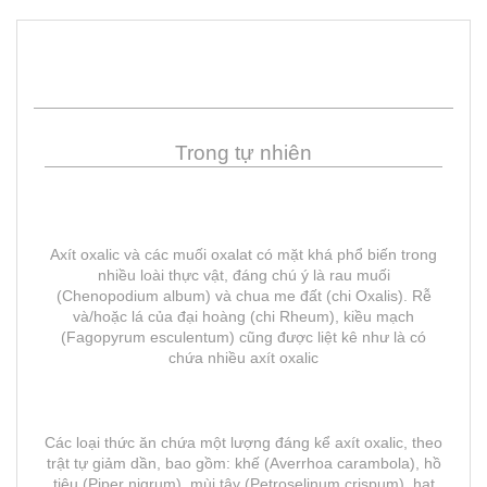
Trong tự nhiên
Axít oxalic và các muối oxalat có mặt khá phổ biến trong
nhiều loài thực vật, đáng chú ý là rau muối
(Chenopodium album) và chua me đất (chi Oxalis). Rễ
và/hoặc lá của đại hoàng (chi Rheum), kiều mạch
(Fagopyrum esculentum) cũng được liệt kê như là có
chứa nhiều axít oxalic
Các loại thức ăn chứa một lượng đáng kể axít oxalic, theo
trật tự giảm dần, bao gồm: khế (Averrhoa carambola), hồ
tiêu (Piper nigrum), mùi tây (Petroselinum crispum), hạt