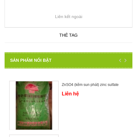
Liên kết ngoài
THẺ TAG
SẢN PHẨM NỔI BẬT
ZnSO4 (kẽm sun phát) zinc sulfate
Liên hệ