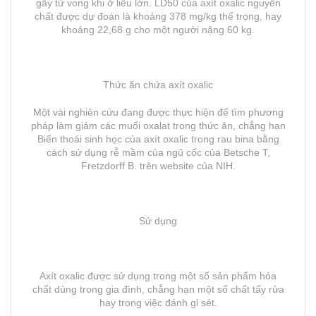
gây tử vong khi ở liều lớn. LD50 của axít oxalic nguyên
chất được dự đoán là khoảng 378 mg/kg thể trọng, hay
khoảng 22,68 g cho một người nặng 60 kg.
Thức ăn chứa axít oxalic
Một vài nghiên cứu đang được thực hiện để tìm phương
pháp làm giảm các muối oxalat trong thức ăn, chẳng hạn
Biến thoái sinh học của axít oxalic trong rau bina bằng
cách sử dụng rễ mầm của ngũ cốc của Betsche T,
Fretzdorff B. trên website của NIH.
Sử dụng
Axít oxalic được sử dụng trong một số sản phẩm hóa
chất dùng trong gia đình, chẳng hạn một số chất tẩy rửa
hay trong việc đánh gỉ sét.