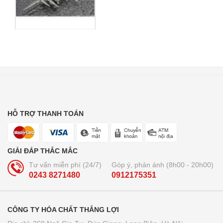
HỖ TRỢ THANH TOÁN
GIẢI ĐÁP THẮC MẮC
Tư vấn miễn phí (24/7)
Góp ý, phản ánh (8h00 - 20h00)
0243 8271480
0912175351
CÔNG TY HÓA CHẤT THẮNG LỢI