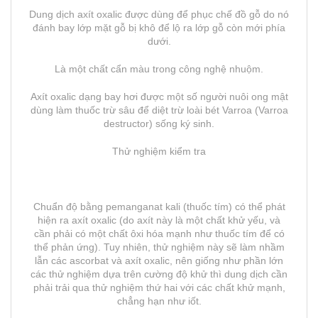
Dung dịch axít oxalic được dùng để phục chế đồ gỗ do nó
đánh bay lớp mặt gỗ bị khô để lộ ra lớp gỗ còn mới phía
dưới.
Là một chất cẩn màu trong công nghệ nhuộm.
Axít oxalic dạng bay hơi được một số người nuôi ong mật
dùng làm thuốc trừ sâu để diệt trừ loài bét Varroa (Varroa
destructor) sống ký sinh.
Thử nghiệm kiểm tra
Chuẩn độ bằng pemanganat kali (thuốc tím) có thể phát
hiện ra axít oxalic (do axít này là một chất khử yếu, và
cần phải có một chất ôxi hóa mạnh như thuốc tím để có
thể phản ứng). Tuy nhiên, thử nghiệm này sẽ làm nhầm
lẫn các ascorbat và axít oxalic, nên giống như phần lớn
các thử nghiệm dựa trên cường độ khử thì dung dịch cần
phải trải qua thử nghiệm thứ hai với các chất khử mạnh,
chẳng hạn như iốt.