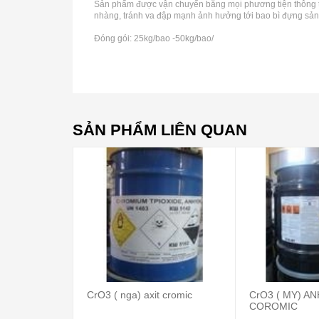
Sản phẩm được vận chuyển bằng mọi phương tiện thông th
nhàng, tránh va đập mạnh ảnh hưởng tới bao bì đựng sả
Đóng gói: 25kg/bao -50kg/bao/
SẢN PHẨM LIÊN QUAN
CrO3 ( nga) axit cromic
CrO3 ( MY) A
COROMIC