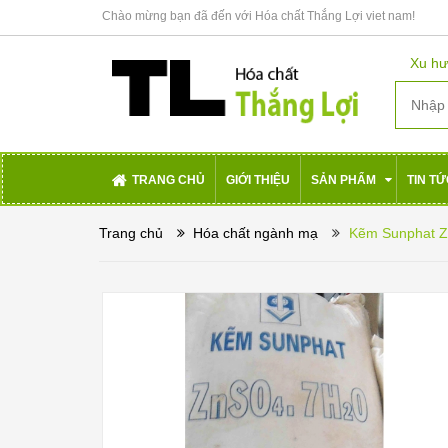
Chào mừng bạn đã đến với Hóa chất Thắng Lợi viet nam!
Xu hư
TRANG CHỦ
GIỚI THIỆU
SẢN PHẨM
TIN T
Trang chủ
Hóa chất ngành mạ
Kẽm Sunphat Zn