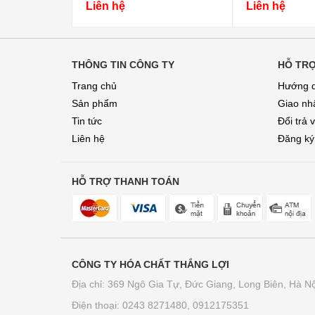
Liên hệ
Liên hệ
THÔNG TIN CÔNG TY
HỖ TR
Trang chủ
Hướng 
Sản phẩm
Giao nhâ
Tin tức
Đổi trả 
Liên hệ
Đăng ký
HỖ TRỢ THANH TOÁN
CÔNG TY HÓA CHẤT THẮNG LỢI
Địa chỉ: 369 Ngô Gia Tự, Đức Giang, Long Biên, Hà Nộ
Điện thoại: 0243 8271480, 0912175351