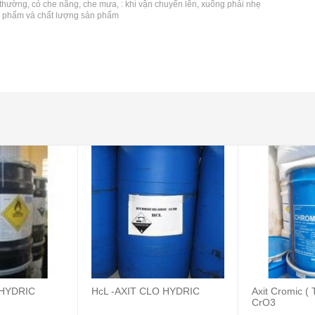
ường, có che nắng, che mưa, : khi vận chuyển lên, xuống phải nhẹ
n phẩm và chất lượng sản phẩm
NHYDRIC
HcL -AXIT CLO HYDRIC
Axit Cromic ( 
CrO3