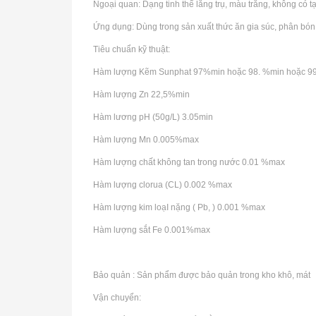
Ngoại quan: Dạng tinh thể lăng trụ, màu trắng, không có t
Ứng dụng: Dùng trong sản xuất thức ăn gia súc, phân bón v
Tiêu chuẩn kỹ thuật:
Hàm lượng Kẽm Sunphat 97%min hoặc 98. %min hoặc 
Hàm lượng Zn 22,5%min
Hàm lương pH (50g/L) 3.05min
Hàm lượng Mn 0.005%max
Hàm lượng chất không tan trong nước 0.01 %max
Hàm lượng clorua (CL) 0.002 %max
Hàm lượng kim loạI nặng ( Pb, ) 0.001 %max
Hàm lượng sắt Fe 0.001%max
Bảo quản : Sản phẩm được bảo quản trong kho khô, mát
Vận chuyển: