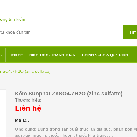
ớng tìm kiếm
ỨC
LIÊN HỆ
HÌNH THỨC THANH TOÁN
CHÍNH SÁCH & QUY ĐỊNH
SO4.7H2O (zinc sulfatte)
Kẽm Sunphat ZnSO4.7H2O (zinc sulfatte)
Thương hiệu:
|
Liên hệ
Mô tả :
Ứng dụng: Dùng trong sản xuất thức ăn gia súc, phân bón vi
sản xuất mực in, thuốc nhuộm, thuốc khử trùng, ...