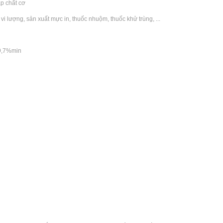
ạp chất cơ
i lượng, sản xuất mực in, thuốc nhuộm, thuốc khử trùng, ...
99,7%min