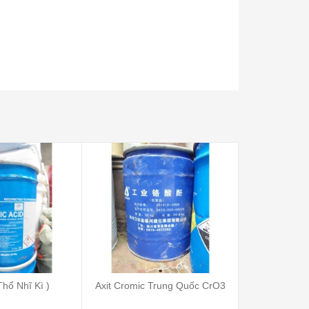
Thổ Nhĩ Kì )
Axit Cromic Trung Quốc CrO3
Axit nitric -