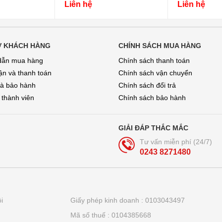
Liên hệ
Liên hệ
Ợ KHÁCH HÀNG
CHÍNH SÁCH MUA HÀNG
dẫn mua hàng
Chính sách thanh toán
̣n và thanh toán
Chính sách vận chuyển
và bảo hành
Chính sách đổi trả
 thành viên
Chính sách bảo hành
GIẢI ĐÁP THẮC MẮC
Tư vấn miễn phí (24/7)
0243 8271480
i
Giấy phép kinh doanh : 0103043497
Mã số thuế : 0104385668