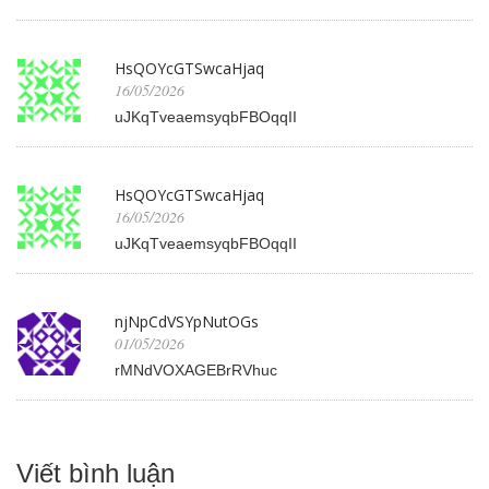
HsQOYcGTSwcaHjaq
16/05/2026
uJKqTveaemsyqbFBOqqII
HsQOYcGTSwcaHjaq
16/05/2026
uJKqTveaemsyqbFBOqqII
njNpCdVSYpNutOGs
01/05/2026
rMNdVOXAGEBrRVhuc
Viết bình luận