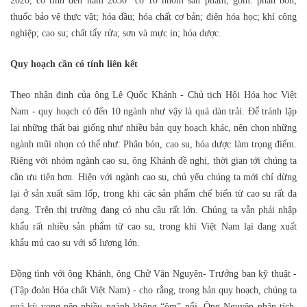
2020, có tính đến năm 2030” có 10 nhóm sản phẩm, gồm: phân bón;
thuốc bảo vệ thực vật; hóa dầu; hóa chất cơ bản; điện hóa học; khí công
nghiệp; cao su; chất tẩy rửa; sơn và mực in; hóa dược.
Quy hoạch cần có tính liên kết
Theo nhận định của ông Lê Quốc Khánh - Chủ tịch Hội Hóa học Việt
Nam - quy hoạch có đến 10 ngành như vậy là quá dàn trải. Để tránh lặp
lại những thất bại giống như nhiều bản quy hoạch khác, nên chọn những
ngành mũi nhọn có thể như: Phân bón, cao su, hóa dược làm trọng điểm.
Riêng với nhóm ngành cao su, ông Khánh đề nghị, thời gian tới chúng ta
cần ưu tiên hơn. Hiện với ngành cao su, chủ yếu chúng ta mới chỉ dừng
lại ở sản xuất săm lốp, trong khi các sản phẩm chế biến từ cao su rất đa
dạng. Trên thị trường đang có nhu cầu rất lớn. Chúng ta vẫn phải nhập
khẩu rất nhiều sản phẩm từ cao su, trong khi Việt Nam lại đang xuất
khẩu mủ cao su với số lượng lớn.
Đồng tình với ông Khánh, ông Chử Văn Nguyên- Trưởng ban kỹ thuật -
(Tập đoàn Hóa chất Việt Nam) - cho rằng, trong bản quy hoạch, chúng ta
quá kỳ vọng nên nhiều ngành không “ôm” nổi. Ông Nguyên phân tích,