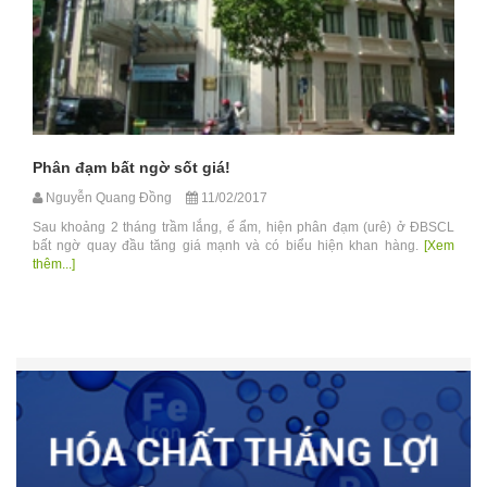
Phân đạm bất ngờ sốt giá!
Nguyễn Quang Đồng
11/02/2017
Sau khoảng 2 tháng trầm lắng, ế ẩm, hiện phân đạm (urê) ở ĐBSCL
bất ngờ quay đầu tăng giá mạnh và có biểu hiện khan hàng.
[Xem
thêm...]