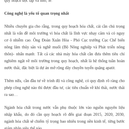
quy hoạch độc lập và nhỏ, lẻ.
Công nghệ là yếu tố quan trọng nhất
Nhiều chuyên gia cho rằng, trong quy hoạch hóa chất, cái cần chú trọng
nhất là vấn đề môi trường vì hóa chất là lĩnh vực nhạy cảm và có nguy
cơ ô nhiễm cao. Ông Đoàn Xuân Hòa - Phó Cục trưởng Cục Chế biến
nông lâm thủy sản và nghề muối (Bộ Nông nghiệp và Phát triển nông
thôn)- nhấn mạnh: Tất cả các nhà máy hóa chất cần đưa thêm tiêu chí
nghiêm ngặt về môi trường trong quy hoạch, nhất là hệ thống tuần hoàn
nước thải, đặc biệt là dự án mở rộng dây chuyền tuyển quặng apatit.
Thêm nữa, cần đầu tư về trình độ và công nghệ, có quy định rõ ràng cho
phép công nghệ nào thì được đầu tư, các tiêu chuẩn về khí thải, nước thải
ra sao…
Ngành hóa chất trong nước vẫn phụ thuộc lớn vào nguồn nguyên liệu
nhập khẩu, do đó cần quy hoạch rõ đến giai đoạn 2015, 2020, 2030,
ngành hóa chất sẽ chiếm tỷ trọng bao nhiêu trong nền kinh tế, từng bước
giảm nhập siêu thế nào...