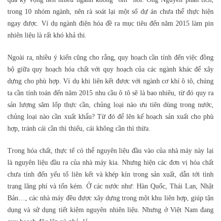
trong 10 nhóm ngành, nên rà soát lại một số dự án chưa thể thực hiện
ngay được. Ví dụ ngành điện hóa đề ra mục tiêu đến năm 2015 làm pin
nhiên liệu là rất khó khả thi.
Ngoài ra, nhiều ý kiến cũng cho rằng, quy hoạch cần tính đến việc đồng
bộ giữa quy hoạch hóa chất với quy hoạch của các ngành khác để xây
dựng cho phù hợp. Ví dụ khi liên kết được với ngành cơ khí ô tô, chúng
ta cần tính toán đến năm 2015 nhu cầu ô tô sẽ là bao nhiêu, từ đó quy ra
sản lượng săm lốp thực cần, chủng loại nào ưu tiên dùng trong nước,
chủng loại nào cần xuất khẩu? Từ đó để lên kế hoạch sản xuất cho phù
hợp, tránh cái cần thì thiếu, cái không cần thì thừa.
Trong hóa chất, thực tế có thể nguyên liệu đầu vào của nhà máy này lại
là nguyên liệu đầu ra của nhà máy kia. Nhưng hiện các đơn vị hóa chất
chưa tính đến yếu tố liên kết và khép kín trong sản xuất, dẫn tới tình
trạng lãng phí và tốn kém. Ở các nước như: Hàn Quốc, Thái Lan, Nhật
Bản…, các nhà máy đều được xây dựng trong một khu liên hợp, giúp tận
dụng và sử dụng tiết kiệm nguyên nhiên liệu. Nhưng ở Việt Nam đang